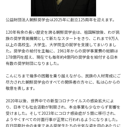
公益財団法人朝鮮奨学会は2025年に創立125周年を迎えます。
120年有余の長い歴史を誇る朝鮮奨学会は、祖国解放後、わが民
族の奨学育英機関として新たなスタートをきり、これまで9万人
以上の高校生、大学生、大学院生の就学を支援してまいりまし
た。奨学金の給付を主軸に、1961年からの奨学事業費の総額は
178億円を超え、現在でも毎年約4億円の奨学金を給付する日本
有数の奨学財団になりました。
こんにちまで幾多の困難を乗り越えながら、民族の人材育成にご
尽力された朝鮮奨学会のすべての関係者の方々に、私は心からの
敬意を表します。
2020年以後、世界中での新型コロナウイルスの感染拡大によ
り、日本でも社会活動が制限され、本会事業も少なからず影響を
受けました。そして2023年にコロナ感染症が５類に移行され、
ようやくすべての対面行事が正常に行われるようになりました。
在日同胞社会の未来である奨学生たちの元気な姿を目のあたりに