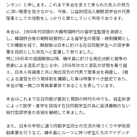
ンホン）と申します。これまで本会を支えて来られた先人の努力
に深い敬意を抱きながら、今後、公益財団法人朝鮮奨学会の代表
理事としての役割をしっかりと果たしていく所存であります。
本会は、1900年代初頭の大韓帝国時代の留学生監督を淵源と
し、韓国併合後の朝鮮総督府による留学生の管理・統制機関とし
ての機能を経て、解放後は日本に於ける在日同胞学生への奨学事
業を目的とした存在へと変遷して参りました。
特に1945年の祖国解放以降、韓半島に於ける南北分断と戦争の
悲劇による混乱が生じる中、1956年対立と混乱の状態を乗り越
え、日本人有識者と共に南北双方の代表で理事会を再建し、3者
による運営を行う現体制を構築した事は特筆すべき歴史であり、
本会が唯一無二の育英事業体であることを表しています。
本会はこれまで在日同胞が差別と貧困の時代の中でも、自主財源
によって就学・進学を目指す在日同胞学生の為に返済義務のない
給付型奨学金の支給を継続して来ました。
また、日本の学校に通う同胞学生同士の交流の場づくりや学術奨
励事業を行うなど、韓半島にルーツに持つ学生たちのアイデンテ