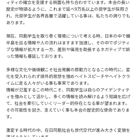
ィティの確立を支援する側面も持ち合わせています。本会の長い
歴史が物語るように、これまで延べ9万名以上の奨学生が採用さ
れ、元奨学生が各界各層で活躍している事は、私たちの誇りでも
あります。
現在、同胞学生を取り巻く環境について考える時、日本の中で韓
半島を巡る情報や人の流れはますます加速し、その中でポジティ
ブな情報が拡大する一方、差別や偏見を助長するネガティブで誤
った情報も蔓延しております。
多様な文化や価値観こそ社会発展の原動力となるこの時代に、変
化を受入れられず排外的思想を強めヘイトスピーチやヘイトクラ
イムに走る人々がいる事も事実であります。
情報が氾濫するこの時代こそ、同胞学生は自らのアイデンティテ
ィを強みとして活かし、多くの情報を読み解けるよう知識を広げ
て、社会を牽引していくリーダー的存在となる事が望まれます。
その可能性を説き、支えていく事も本会の歴史的な使命でありま
す。
激変する時代の中、在日同胞社会も世代交代が進み大きく変貌を
遂げようとしています。