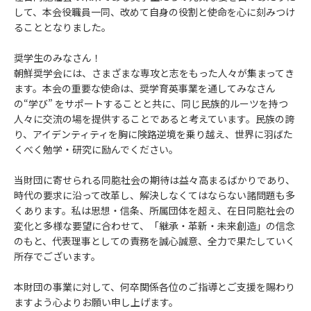
して、本会役職員一同、改めて自身の役割と使命を心に刻みつけ
ることとなりました。
奨学生のみなさん！
朝鮮奨学会には、さまざまな専攻と志をもった人々が集まってき
ます。本会の重要な使命は、奨学育英事業を通してみなさん
の“学び” をサポートすることと共に、同じ民族的ルーツを持つ
人々に交流の場を提供することであると考えています。民族の誇
り、アイデンティティを胸に険路逆境を乗り越え、世界に羽ばた
くべく勉学・研究に励んでください。
当財団に寄せられる同胞社会の期待は益々高まるばかりであり、
時代の要求に沿って改革し、解決しなくてはならない諸問題も多
くあります。私は思想・信条、所属団体を超え、在日同胞社会の
変化と多様な要望に合わせて、「継承・革新・未来創造」の信念
のもと、代表理事としての責務を誠心誠意、全力で果たしていく
所存でございます。
本財団の事業に対して、何卒関係各位のご指導とご支援を賜わり
ますよう心よりお願い申し上げます。