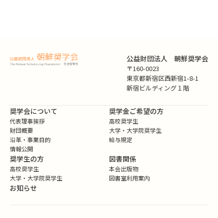
公益財団法人 朝鮮奨学会
〒160-0023
東京都新宿区西新宿1-8-1
新宿ビルディング１階
奨学会について
奨学金ご希望の方
代表理事挨拶
高校奨学生
財団概要
大学・大学院奨学生
沿革・事業目的
給与規定
情報公開
奨学生の方
図書関係
高校奨学生
本会出版物
大学・大学院奨学生
図書室利用案内
お知らせ