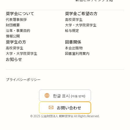
奨学会について
奨学金ご希望の方
代表理事挨拶
高校奨学生
財団概要
大学・大学院奨学生
沿革・事業目的
給与規定
情報公開
奨学生の方
図書関係
高校奨学生
本会出版物
大学・大学院奨学生
図書室利用案内
お知らせ
プライバシーポリシー
한글 표시
(자동 번역)
お問い合わせ
© 2025 公益財団法人 朝鮮奨学会 All Rights Reserved.