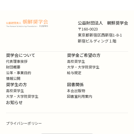
公益財団法人 朝鮮奨学会
〒160-0023
東京都新宿区西新宿1-8-1
新宿ビルディング１階
奨学会について
奨学金ご希望の方
代表理事挨拶
高校奨学生
財団概要
大学・大学院奨学生
沿革・事業目的
給与規定
情報公開
奨学生の方
図書関係
高校奨学生
本会出版物
大学・大学院奨学生
図書室利用案内
お知らせ
プライバシーポリシー