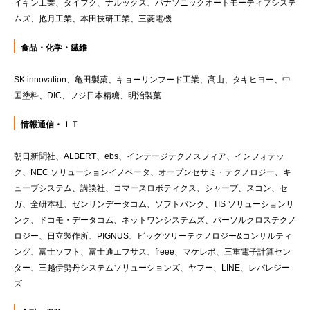
イキン工業、ダイフク、ナルックス、パナソニックオートモーティブシステ
ムズ、抱月工業、本田技研工業、三菱電機
食品・化学・繊維
SK innovation、亀田製菓、キョーリンフード工業、髙山、タキヒヨー、中
国塗料、DIC、フジ日本精糖、明治製菓
情報通信・ＩＴ
朝日新聞社、ALBERT、ebs、インテージテクノスフィア、インフォテッ
ク、NEC ソリューションイノベータ、オープンセサミ・テクノロジー、キ
ューブシステム、講談社、コマースロボティクス、シャープ、スコン、セ
ガ、全研本社、ゼンリンデータコム、ソフトバンク、TIS ソリューションリ
ンク、ドコモ・データコム、ネットワンシステムズ、パーソルクロステクノ
ロジー、日立製作所、PIGNUS、ビッグツリーテクノロジー&コンサルティ
ング、富士ソフト、富士通エフサス、freee、マケレボ、三重電子計算セン
ター、三越伊勢丹システムソリューションズ、ヤフー、LINE、レバレジー
ズ