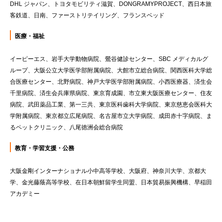
DHL ジャパン、トヨタモビリティ滋賀、DONGRAMYPROJECT、西日本旅
客鉄道、日南、ファーストリテイリング、フランスベッド
医療・福祉
イーピーエス、岩手大学動物病院、鶯谷健診センター、SBC メディカルグ
ループ、大阪公立大学医学部附属病院、大館市立総合病院、関西医科大学総
合医療センター、北野病院、神戸大学医学部附属病院、小西医療器、済生会
千里病院、済生会兵庫県病院、東京育成園、市立東大阪医療センター、住友
病院、武田薬品工業、第一三共、東京医科歯科大学病院、東京慈恵会医科大
学附属病院、東京都立広尾病院、名古屋市立大学病院、成田赤十字病院、ま
るペットクリニック、八尾徳洲会総合病院
教育・学習支援・公務
大阪金剛インターナショナル小中高等学校、大阪府、神奈川大学、京都大
学、金光藤蔭高等学校、在日本朝鮮留学生同盟、日本貿易振興機構、早稲田
アカデミー