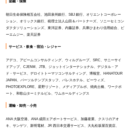
金融・保険
朝日生命保険相互会社、池田泉州銀行、SBJ 銀行、オリエントコーポレー
ション、オリックス銀行、税理士法人山田＆パートナーズ、ソニーセミコン
ダクタソリューションズ、東洋証券、内藤証券、兵庫ひまわり信用組合、ピ
ーエムジー、楽天証券
サービス・飲食・宿泊・レジャー
アデコ、アビームコンサルティング、ウィルグループ、SRC、サニーサイ
ドアップ、CJENM、JTB、ジョットインターナショナル、デジタル・ア
ド・サービス、デロイトトーマツコンサルティング、博報堂、HANATOUR
JAPAN、パーソルテンプスタッフ、パレスホテル、ビーウィズ、
PHOTOEXPLORE、星野リゾート、メディアプルポ、焼肉土橋、ワークポ
ート、和歌山ターミナルビル、ワムホールディングス
運輸・卸売・小売
ANA 大阪空港、ANA 成田エアポートサービス、加藤産業、クスリのアオ
キ、サンゲツ、新明電材、JR 西日本交通サービス、大丸松坂屋百貨店、